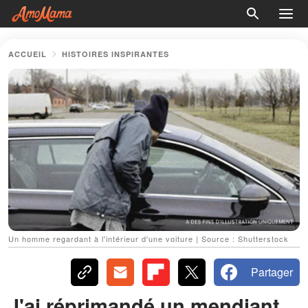
ACCUEIL
HISTOIRES INSPIRANTES
Un homme regardant à l'intérieur d'une voiture | Source : Shutterstock
Partager
J'ai réprimandé un mendiant