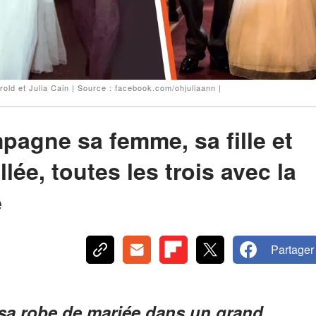
old et Julia Cain | Source : facebook.com/ohjuliaann |
agne sa femme, sa fille et
allée, toutes les trois avec la
e
Partager
sa robe de mariée dans un grand