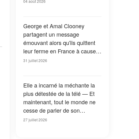
04 août 2026
George et Amal Clooney
partagent un message
émouvant alors qu'ils quittent
leur ferme en France à cause
des feux de forêt — Tous les
31 juillet 2026
détails
Elle a incarné la méchante la
plus détestée de la télé — Et
maintenant, tout le monde ne
cesse de parler de son
apparition dans la nouvelle
27 juillet 2026
version de « La Petite Maison
dans la prairie » — Photos