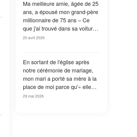
Ma meilleure amie, âgée de 25
ans, a épousé mon grand-père
millionnaire de 75 ans – Ce
que j'ai trouvé dans sa voiture
cette nuit-là m'a laissée
20 avril 2026
pétrifiée
En sortant de l'église après
notre cérémonie de mariage,
mon mari a porté sa mère à la
place de moi parce qu'« elle
voulait vivre ce moment elle
29 mai 2026
aussi » – Ce que ma mère a
fait ensuite a choqué tout le
monde