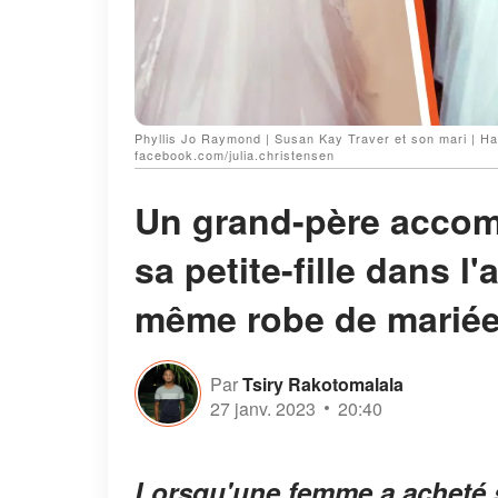
Phyllis Jo Raymond | Susan Kay Traver et son mari | Har
facebook.com/julia.christensen
Un grand-père accomp
sa petite-fille dans l'
même robe de marié
Par
Tsiry Rakotomalala
27 janv. 2023
20:40
Lorsqu'une femme a acheté 