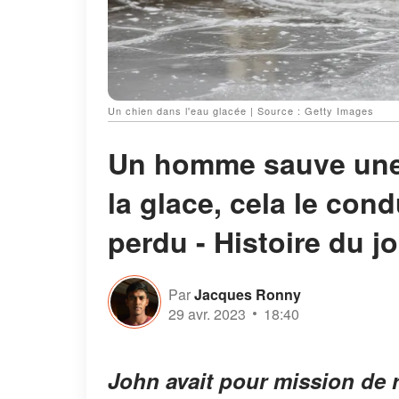
Un chien dans l'eau glacée | Source : Getty Images
Un homme sauve une
la glace, cela le cond
perdu - Histoire du j
Par
Jacques Ronny
29 avr. 2023
18:40
John avait pour mission de r