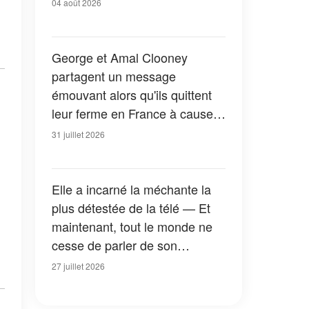
04 août 2026
George et Amal Clooney
partagent un message
émouvant alors qu'ils quittent
leur ferme en France à cause
des feux de forêt — Tous les
31 juillet 2026
détails
Elle a incarné la méchante la
plus détestée de la télé — Et
maintenant, tout le monde ne
cesse de parler de son
apparition dans la nouvelle
27 juillet 2026
version de « La Petite Maison
dans la prairie » — Photos