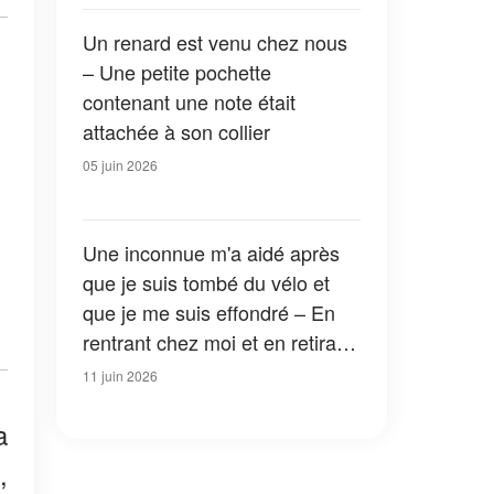
Un renard est venu chez nous
– Une petite pochette
contenant une note était
attachée à son collier
05 juin 2026
Une inconnue m'a aidé après
que je suis tombé du vélo et
que je me suis effondré – En
rentrant chez moi et en retirant
mon casque, j'ai trouvé la
11 juin 2026
photo de ma fille disparue et
a
une note
,