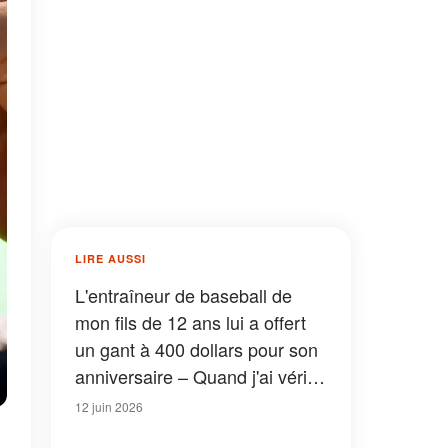
LIRE AUSSI
L'entraîneur de baseball de
mon fils de 12 ans lui a offert
un gant à 400 dollars pour son
anniversaire – Quand j'ai vérifié
la doublure, j'en ai eu le souffle
12 juin 2026
coupé