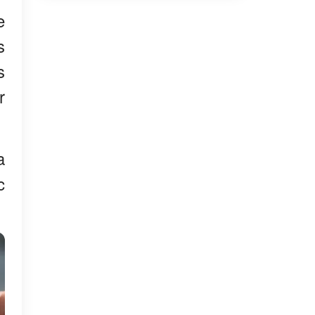
e
s
s
r
a
c