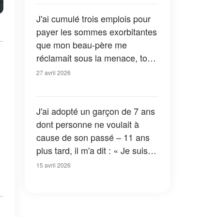
glacé le sang
J'ai cumulé trois emplois pour
payer les sommes exorbitantes
que mon beau-père me
réclamait sous la menace, tout
ça pour le bien de mon fils –
27 avril 2026
Mais un jour, mon fils a
entendu la vérité, et notre vie a
basculé
J'ai adopté un garçon de 7 ans
dont personne ne voulait à
cause de son passé – 11 ans
plus tard, il m'a dit : « Je suis
enfin prêt à te raconter ce qui
15 avril 2026
s'est réellement passé à
l'époque »