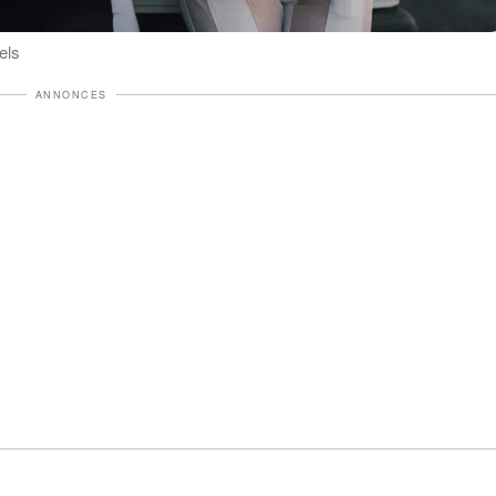
els
ANNONCES