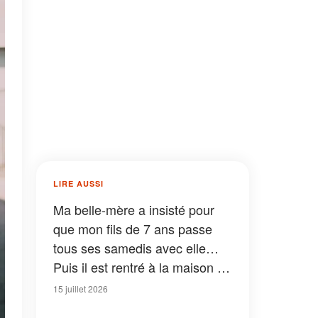
LIRE AUSSI
Ma belle-mère a insisté pour
que mon fils de 7 ans passe
tous ses samedis avec elle…
Puis il est rentré à la maison en
traînant une valise et a
15 juillet 2026
prononcé quatre mots qui m'ont