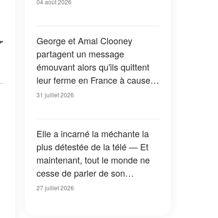
04 août 2026
George et Amal Clooney
r
partagent un message
émouvant alors qu'ils quittent
leur ferme en France à cause
des feux de forêt — Tous les
31 juillet 2026
détails
Elle a incarné la méchante la
plus détestée de la télé — Et
maintenant, tout le monde ne
cesse de parler de son
apparition dans la nouvelle
27 juillet 2026
version de « La Petite Maison
dans la prairie » — Photos