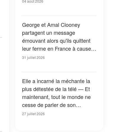
04 août 2026
George et Amal Clooney
partagent un message
émouvant alors qu'ils quittent
leur ferme en France à cause
des feux de forêt — Tous les
31 juillet 2026
détails
Elle a incarné la méchante la
plus détestée de la télé — Et
maintenant, tout le monde ne
cesse de parler de son
apparition dans la nouvelle
27 juillet 2026
version de « La Petite Maison
dans la prairie » — Photos