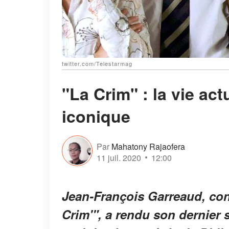
twitter.com/Telestarmag
"La Crim" : la vie act
iconique
Par
Mahatony Rajaofera
11 juil. 2020
12:00
Jean-François Garreaud, con
Crim'", a rendu son dernier so