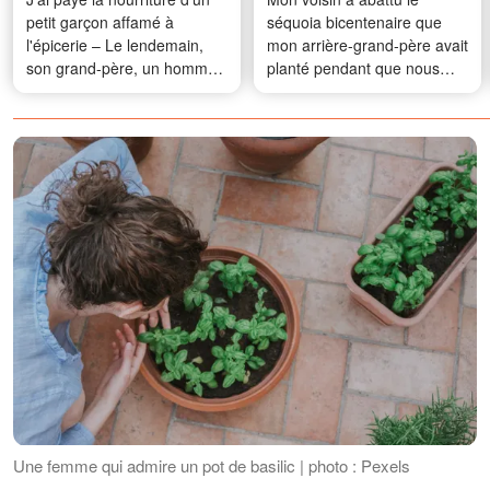
petit garçon affamé à
séquoia bicentenaire que
l'épicerie – Le lendemain,
mon arrière-grand-père avait
son grand-père, un homme
planté pendant que nous
riche, s'est présenté chez
étions en vacances – Je lui
moi
ai apporté un « cadeau »
qu’il n’oubliera jamais
Une femme qui admire un pot de basilic | photo : Pexels