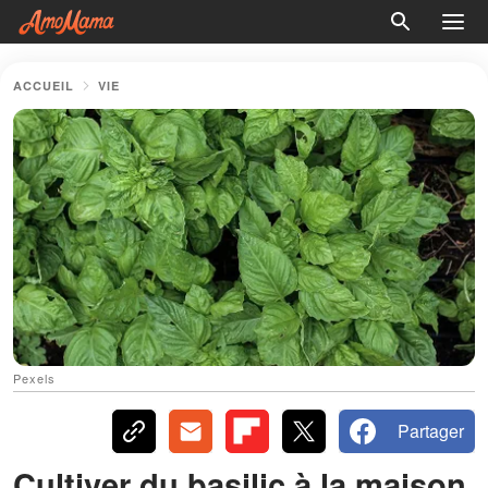
ACCUEIL
VIE
Pexels
Partager
Cultiver du basilic à la maison