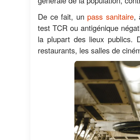
générale de la population, cont
De ce fait, un
pass sanitaire
,
test TCR ou antigénique négati
la plupart des lieux publics. 
restaurants, les salles de ciném