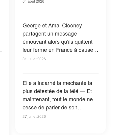
04 août 2026
a
George et Amal Clooney
partagent un message
émouvant alors qu'ils quittent
leur ferme en France à cause
des feux de forêt — Tous les
31 juillet 2026
détails
Elle a incarné la méchante la
plus détestée de la télé — Et
maintenant, tout le monde ne
cesse de parler de son
apparition dans la nouvelle
27 juillet 2026
version de « La Petite Maison
dans la prairie » — Photos