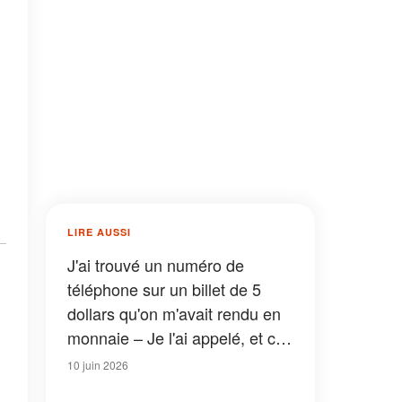
LIRE AUSSI
J'ai trouvé un numéro de
téléphone sur un billet de 5
dollars qu'on m'avait rendu en
monnaie – Je l'ai appelé, et ce
que m'a dit la voix à l'autre bout
10 juin 2026
du fil m'a glacé le sang