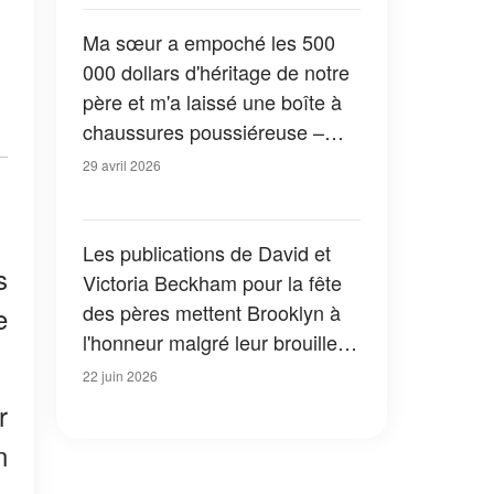
Ma sœur a empoché les 500
000 dollars d'héritage de notre
père et m'a laissé une boîte à
chaussures poussiéreuse –
Mais le karma l'a rattrapée dès
29 avril 2026
qu'elle a vu ce qu'il y avait
dedans
Les publications de David et
s
Victoria Beckham pour la fête
des pères mettent Brooklyn à
e
l'honneur malgré leur brouille
— et les internautes ont
22 juin 2026
remarqué un détail révélateur
r
— Photos
n