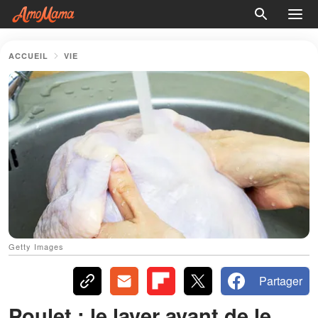
ACCUEIL
VIE
Getty Images
Partager
Poulet : le laver avant de le