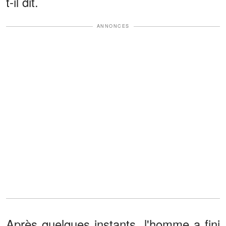
t-il dit.
ANNONCES
Après quelques instants, l'homme a fini