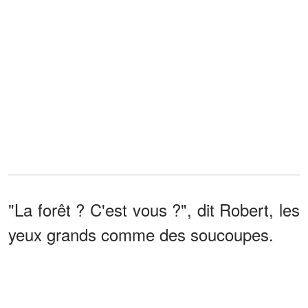
"La forêt ? C'est vous ?", dit Robert, les
yeux grands comme des soucoupes.
"Mon nom est en effet Jason Forest et
je sais qui vous êtes, Robert Dean. Il