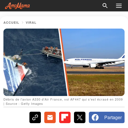
ACCUEIL
VIRAL
Débris de l'avion A330 d'Air France, vol AF447 qui s'est écrasé en 2009
| Source : Getty Images
Partager